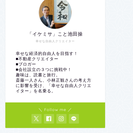
「イケミサ」こと池田操
幸せな自由人クリエイター
幸せな経済的自由人を目指す！
■不動産クリエイター
■ブロガー
■会社設立の３つに挑戦中！
趣味は、読書と旅行。
斎藤一人さん、小林正観さんの考え方
に影響を受け、「幸せな自由人クリエ
イター」を名乗る。
＼ Follow me ／