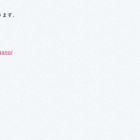
きます。
gano/