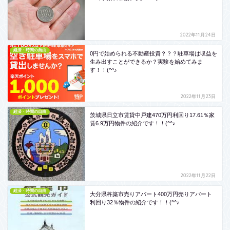
2022年11月24日
経済・時間の自由
0円で始められる不動産投資？？？駐車場は収益を
生み出すことができるか？実験を始めてみま
す！！(^^♪
2022年11月23日
経済・時間の自由
茨城県日立市賃貸中戸建470万円利回り17.61％家
賃6.9万円物件の紹介です！！(^^♪
2022年11月22日
経済・時間の自由
大分県杵築市売りアパート400万円売りアパート
利回り32％物件の紹介です！！(^^♪