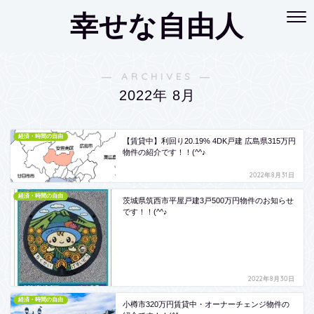
幸せな自由人
― ARCHIVES ―
2022年 8月
経済・時間の自由
【賃貸中】利回り20.19% 4DK戸建 広島県315万円
物件の紹介です！！(^^♪
2022年8月31日
経済・時間の自由
茨城県筑西市平屋戸建3戸500万円物件のお知らせ
です！！(^^♪
2022年8月30日
経済・時間の自由
小樽市320万円賃貸中・オーナーチェンジ物件の