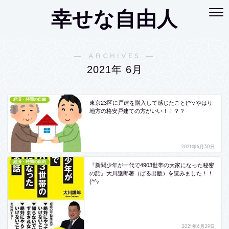
幸せな自由人
― ARCHIVES ―
2021年 6月
経済・時間の自由
東京23区に戸建を購入して感じたこと(^^♪やはり
地方の格安戸建ての方がいい！！？？
2021年6月30日
経済・時間の自由
『新聞少年が一代で4903世帯の大家になった秘密
の話』大川護郎著（ぱる出版）を読みました！！
(^^♪
2021年6月29日