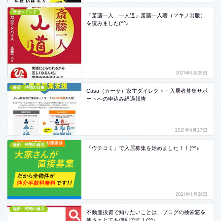
幸せマインド
『斎藤一人 一人道』斎藤一人著（マキノ出版）
を読みました(^^♪
2021年6月28日
経済・時間の自由
Casa（カーサ）家主ダイレクト・入居者募集サポ
ートへの申込み経過報告
2021年6月27日
経済・時間の自由
「ウチコミ」で入居募集を始めました！！(^^♪
2021年6月26日
経済・時間の自由
不動産投資で知りたいことは、ブログの検索窓を
使うととても便利です！(^^♪