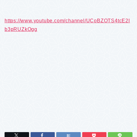
https://www.youtube.com/channel/UCoBZOTS4tcE2I
b3pRUZkOgg