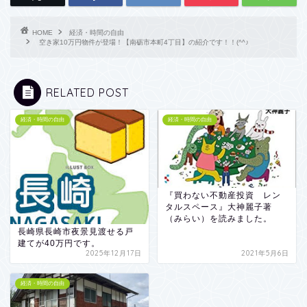
HOME
経済・時間の自由
空き家10万円物件が登場！【南砺市本町4丁目】の紹介です！！(^^♪
RELATED POST
経済・時間の自由
経済・時間の自由
『買わない不動産投資 レン
タルスペース』大神麗子著
（みらい）を読みました。
長崎県長崎市夜景見渡せる戸
建てが40万円です。
2025年12月17日
2021年5月6日
経済・時間の自由