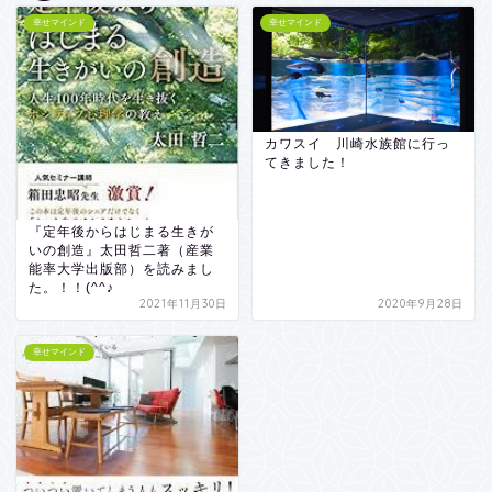
幸せマインド
幸せマインド
カワスイ 川崎水族館に行っ
てきました！
『定年後からはじまる生きが
いの創造』太田哲二著（産業
能率大学出版部）を読みまし
た。！！(^^♪
2021年11月30日
2020年9月28日
幸せマインド