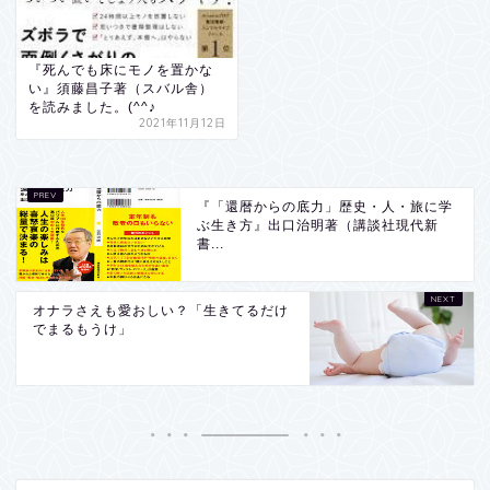
『死んでも床にモノを置かな
い』須藤昌子著（スバル舎）
を読みました。(^^♪
2021年11月12日
『「還暦からの底力」歴史・人・旅に学
ぶ生き方』出口治明著（講談社現代新
書...
オナラさえも愛おしい？「生きてるだけ
でまるもうけ」