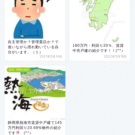
自主管理か？管理委託か？で
180万円・利回り20％、賃貸
迷いながら揺れ動いている自
中売戸建の紹介です！！(^^♪
分がいます。（１）
2021年5月14日
2022年5月18日
経済・時間の自由
静岡県熱海市賃貸中戸建て145
万円利回り20.68%物件の紹介
です
(^^♪