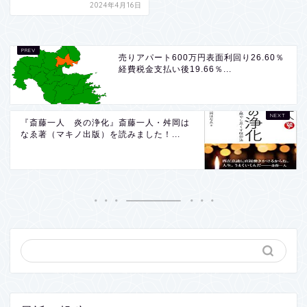
2024年4月16日
売りアパート600万円表面利回り26.60％
経費税金支払い後19.66％...
『斎藤一人 炎の浄化』斎藤一人・舛岡は
なゑ著（マキノ出版）を読みました！...