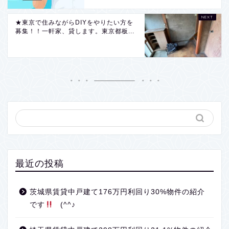
★東京で住みながらDIYをやりたい方を
募集！！一軒家、貸します。東京都板...
最近の投稿
茨城県賃貸中戸建て176万円利回り30%物件の紹介
です
(^^♪