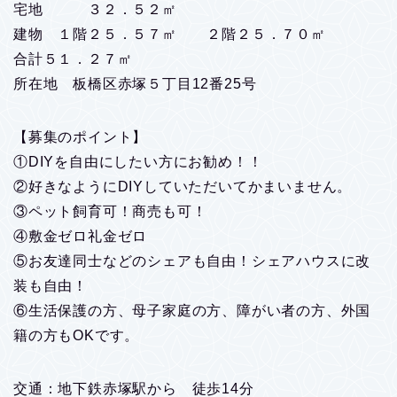
宅地 ３２．５２㎡
建物 １階２５．５７㎡ ２階２５．７０㎡
合計５１．２７㎡
所在地 板橋区赤塚５丁目12番25号
【募集のポイント】
①DIYを自由にしたい方にお勧め！！
②好きなようにDIYしていただいてかまいません。
③ペット飼育可！商売も可！
④敷金ゼロ礼金ゼロ
⑤お友達同士などのシェアも自由！シェアハウスに改
装も自由！
⑥生活保護の方、母子家庭の方、障がい者の方、外国
籍の方もOKです。
交通：地下鉄赤塚駅から 徒歩14分