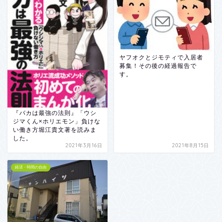
ヤフオクとジモティで入居者
募集！その後の経過報告で
す。
『バカは最強の法則』「ウシ
ジマくん×ホリエモン」負けな
い働き方堀江貴文著を読みま
した。
2021年3月16日
2021年8月15日
経済・時間の自由