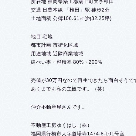
所在地 福岡県築上郡築上町大字椎田
交通 日豊本線 「椎田」駅 徒歩2分
土地面積 公簿106.61㎡(約32.25坪)
地目 宅地
都市計画 市街化区域
用途地域 近隣商業地域
建ぺい率・容積率 80%・200%
売値が30万円なので再生できたら面白そうで
あくまでも私の主観です。（笑）
仲介不動産屋さんです。
不動産工房ゆくはし（株）
福岡県行橋市大字道場寺1474-8-101号室