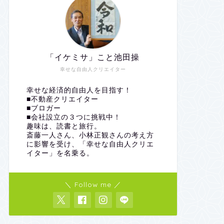
「イケミサ」こと池田操
幸せな自由人クリエイター
幸せな経済的自由人を目指す！
■不動産クリエイター
■ブロガー
■会社設立の３つに挑戦中！
趣味は、読書と旅行。
斎藤一人さん、小林正観さんの考え方
に影響を受け、「幸せな自由人クリエ
イター」を名乗る。
＼ Follow me ／