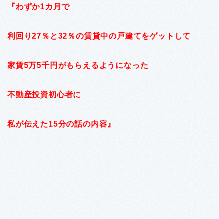
『わずか1カ月で
利回り27％と32％の賃貸中の戸建てをゲットして
家賃5万5千円がもらえるようになった
不動産投資初心者に
私が伝えた15分の話の内容』