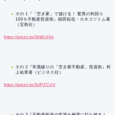
その 1『「空き家」で儲ける！ 驚異の利回り
100％不動産投資術』椙田拓也・カネコツトム著
（宝島社）
https://amzn.to/3hWL0Vo
その 2『常識破りの「空き家不動産」投資術』村
上祐章著（ビジネス社）
https://amzn.to/3UPZCUV
その 3『不動産投資の常識を極度に打ち破る！