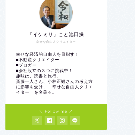
「イケミサ」こと池田操
幸せな自由人クリエイター
幸せな経済的自由人を目指す！
■不動産クリエイター
■ブロガー
■会社設立の３つに挑戦中！
趣味は、読書と旅行。
斎藤一人さん、小林正観さんの考え方
に影響を受け、「幸せな自由人クリエ
イター」を名乗る。
＼ Follow me ／