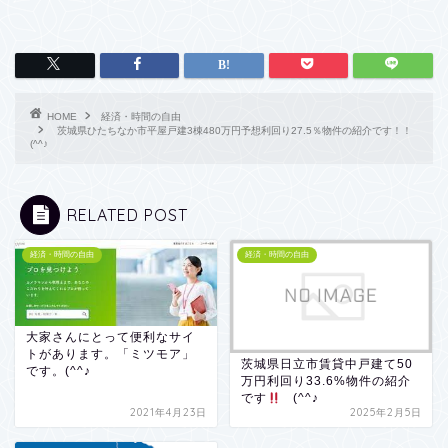
HOME
経済・時間の自由
茨城県ひたちなか市平屋戸建3棟480万円予想利回り27.5％物件の紹介です！！
(^^♪
RELATED POST
経済・時間の自由
経済・時間の自由
大家さんにとって便利なサイ
トがあります。「ミツモア」
茨城県日立市賃貸中戸建て50
です。(^^♪
万円利回り33.6%物件の紹介
です
(^^♪
2021年4月23日
2025年2月5日