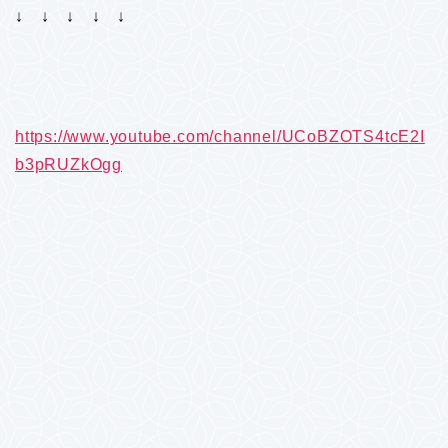
↓ ↓ ↓ ↓ ↓
https://www.youtube.com/channel/UCoBZOTS4tcE2I
b3pRUZkOgg