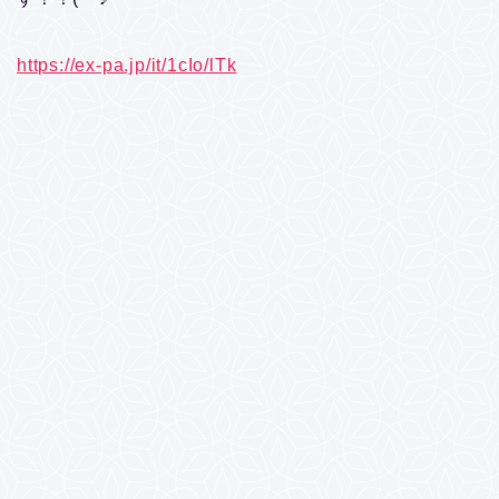
https://ex-pa.jp/it/1cIo/lTk