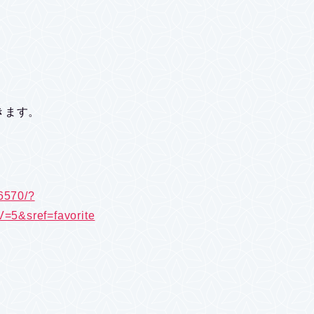
きます。
6570/?
&sref=favorite