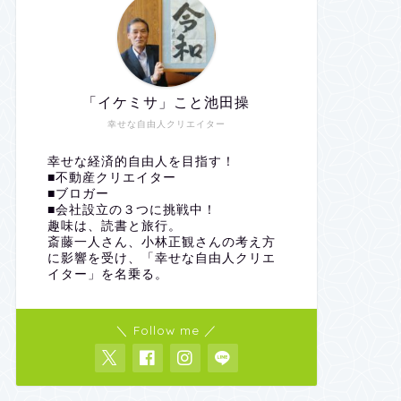
「イケミサ」こと池田操
幸せな自由人クリエイター
幸せな経済的自由人を目指す！
■不動産クリエイター
■ブロガー
■会社設立の３つに挑戦中！
趣味は、読書と旅行。
斎藤一人さん、小林正観さんの考え方
に影響を受け、「幸せな自由人クリエ
イター」を名乗る。
＼ Follow me ／