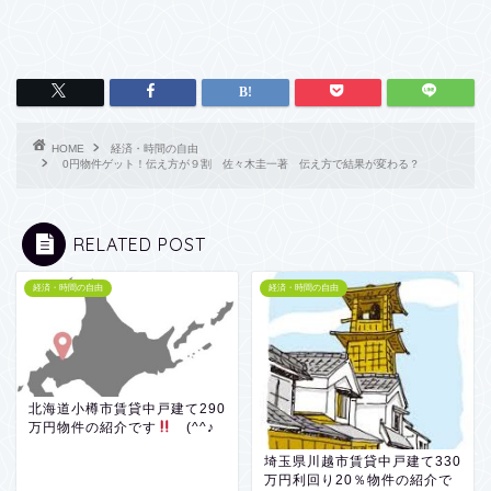
HOME
経済・時間の自由
0円物件ゲット！伝え方が９割 佐々木圭一著 伝え方で結果が変わる？
RELATED POST
経済・時間の自由
経済・時間の自由
北海道小樽市賃貸中戸建て290
万円物件の紹介です
(^^♪
埼玉県川越市賃貸中戸建て330
万円利回り20％物件の紹介で