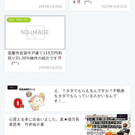
す
(^^♪
2024年2月20日
2023年10月22日
経済・時間の自由
室蘭市賃貸中戸建て115万円利
回り31.30%物件の紹介です
(^^♪
2025年3月20日
え、？タダでもらえるんですか？不動産
をタダでもらっている人がいるんで
す！...
心震える本に出会いました。真★億万長
者思考 竹井佑介著