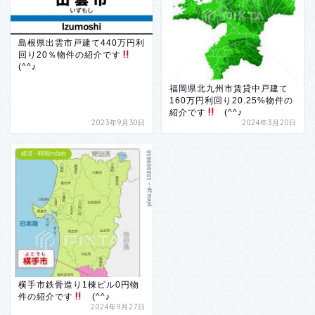
島根県出雲市戸建て440万円利
回り20％物件の紹介です
(^^♪
福岡県北九州市賃貸中戸建て
160万円利回り20.25%物件の
紹介です
(^^♪
2023年9月30日
2024年3月20日
経済・時間の自由
横手市鉄骨造り1棟ビル0円物
件の紹介です
(^^♪
2024年9月27日