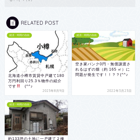
RELATED POST
経済・時間の自由
経済・時間の自由
空き家バンク0円・無償譲渡さ
れるはずの畑（約 165 ㎡）に
問題が発生です！！？？(^^♪
北海道小樽市賃貸中戸建て180
万円利回り25.3％物件の紹介
です
(^^♪
2023年8月9日
2022年3月23日
経済・時間の自由
約133坪の土地に一戸建て２棟