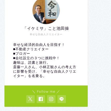
「イケミサ」こと池田操
幸せな自由人クリエイター
幸せな経済的自由人を目指す！
■不動産クリエイター
■ブロガー
■会社設立の３つに挑戦中！
趣味は、読書と旅行。
斎藤一人さん、小林正観さんの考え方
に影響を受け、「幸せな自由人クリエ
イター」を名乗る。
＼ Follow me ／