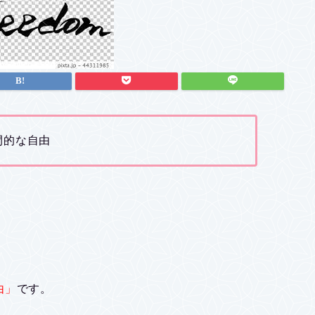
間的な自由
由」
です。