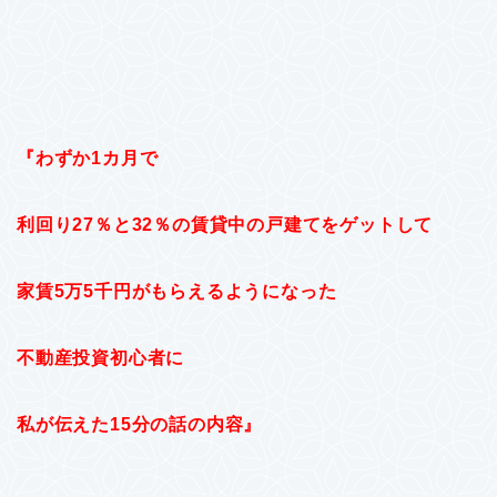
『わずか1カ月で
利回り27％と32％の賃貸中の戸建てをゲットして
家賃5万5千円がもらえるようになった
不動産投資初心者に
私が伝えた15分の話の内容』