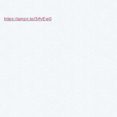
https://amzn.to/3rfyEw0