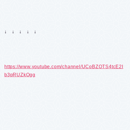
↓ ↓ ↓ ↓ ↓
https://www.youtube.com/channel/UCoBZOTS4tcE2I
b3pRUZkOgg