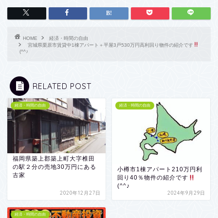
HOME
経済・時間の自由
宮城県栗原市賃貸中1棟アパート＋平屋3戸530万円高利回り物件の紹介です
(^^♪
RELATED POST
経済・時間の自由
経済・時間の自由
福岡県築上郡築上町大字椎田
の駅２分の売地30万円にある
小樽市1棟アパート210万円利
古家
回り40％物件の紹介です
(^^♪
2020年12月27日
2024年9月29日
経済・時間の自由