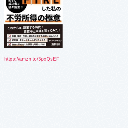
https://amzn.to/3poQsEF