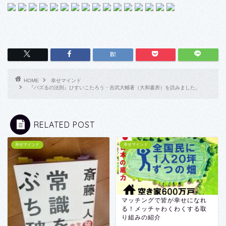
HOME
幸せマインド
『パズるの法則』ひすいこたろう・吉武大輔著（大和書房）を読みました。
RELATED POST
幸せマインド
幸せマインド
マッチングで皆が幸せになれ
る！メッチャわくわくする取
り組みの紹介