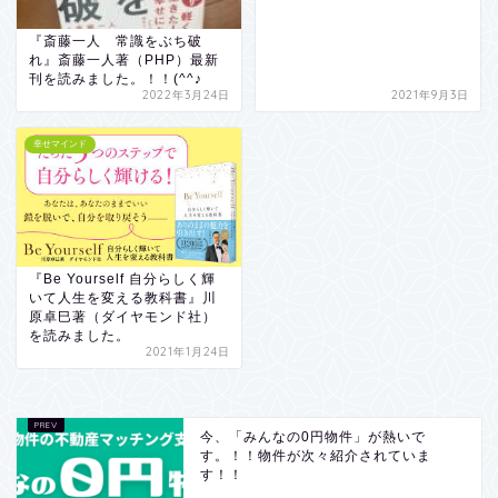
『斎藤一人 常識をぶち破
れ』斎藤一人著（PHP）最新
刊を読みました。！！(^^♪
2022年3月24日
2021年9月3日
幸せマインド
『Be Yourself 自分らしく輝
いて人生を変える教科書』川
原卓巳著（ダイヤモンド社）
を読みました。
2021年1月24日
今、「みんなの0円物件」が熱いで
す。！！物件が次々紹介されていま
す！！