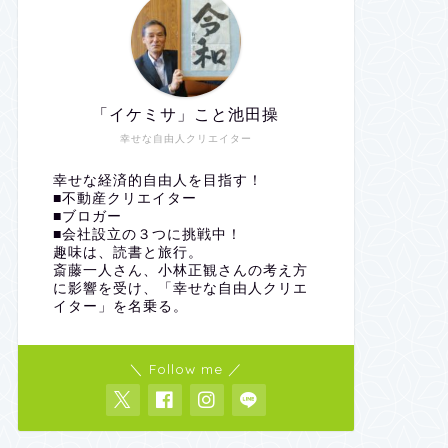
「イケミサ」こと池田操
幸せな自由人クリエイター
幸せな経済的自由人を目指す！
■不動産クリエイター
■ブロガー
■会社設立の３つに挑戦中！
趣味は、読書と旅行。
斎藤一人さん、小林正観さんの考え方
に影響を受け、「幸せな自由人クリエ
イター」を名乗る。
＼ Follow me ／