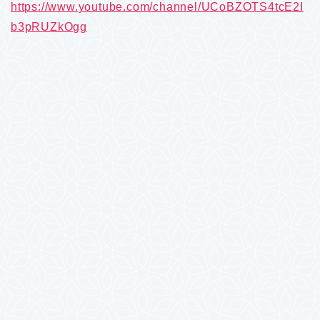
https://www.youtube.com/channel/UCoBZOTS4tcE2I
b3pRUZkOgg