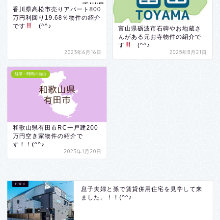
香川県高松市売りアパート800
万円利回り19.68％物件の紹介
です
(^^♪
富山県砺波市石碑やお地蔵さ
んがある元お寺物件の紹介で
す
(^^♪
2023年6月16日
2025年8月21日
経済・時間の自由
和歌山県有田市RC一戸建200
万円空き家物件の紹介で
す！！(^^♪
2023年1月20日
息子夫婦と孫で賃貸併用住宅を見学して来
ました。！！(^^♪