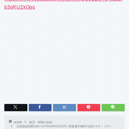
b3pRUZkOgg
HOME
経済・時間の自由
北海道紋別郡2DK×８戸436坪220万円一部賃貸中物件の紹介です！！(^^♪