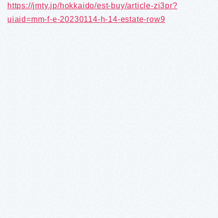
https://jmty.jp/hokkaido/est-buy/article-zi3pr?
uiaid=mm-f-e-20230114-h-14-estate-row9