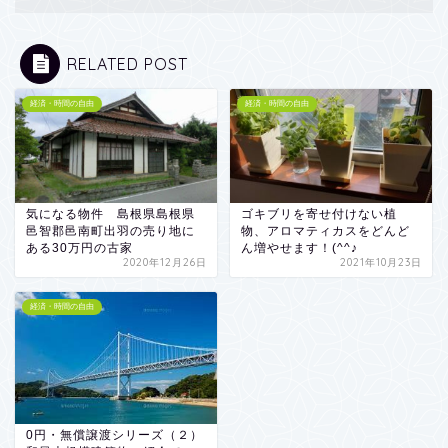
RELATED POST
経済・時間の自由
経済・時間の自由
気になる物件 島根県島根県
ゴキブリを寄せ付けない植
邑智郡邑南町出羽の売り地に
物、アロマティカスをどんど
ある30万円の古家
ん増やせます！(^^♪
2020年12月26日
2021年10月23日
経済・時間の自由
0円・無償譲渡シリーズ（２）