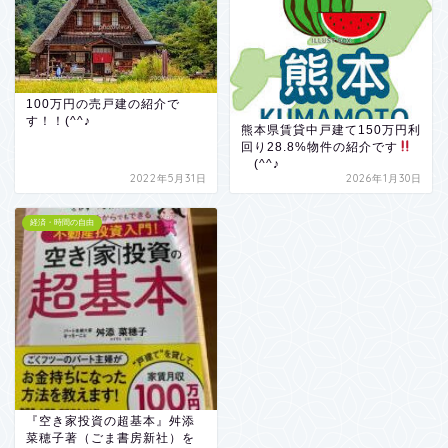
100万円の売戸建の紹介で
す！！(^^♪
熊本県賃貸中戸建て150万円利
回り28.8%物件の紹介です
(^^♪
2022年5月31日
2026年1月30日
経済・時間の自由
『空き家投資の超基本』舛添
菜穂子著（ごま書房新社）を