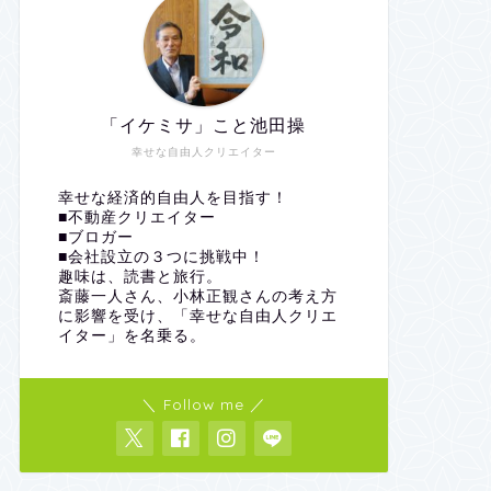
「イケミサ」こと池田操
幸せな自由人クリエイター
幸せな経済的自由人を目指す！
■不動産クリエイター
■ブロガー
■会社設立の３つに挑戦中！
趣味は、読書と旅行。
斎藤一人さん、小林正観さんの考え方
に影響を受け、「幸せな自由人クリエ
イター」を名乗る。
＼ Follow me ／