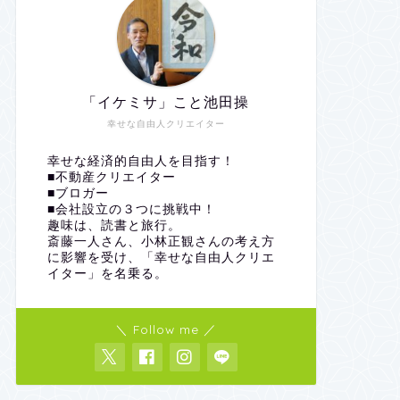
「イケミサ」こと池田操
幸せな自由人クリエイター
幸せな経済的自由人を目指す！
■不動産クリエイター
■ブロガー
■会社設立の３つに挑戦中！
趣味は、読書と旅行。
斎藤一人さん、小林正観さんの考え方
に影響を受け、「幸せな自由人クリエ
イター」を名乗る。
＼ Follow me ／