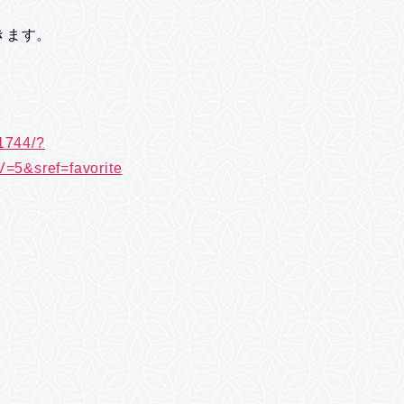
きます。
1744/?
&sref=favorite