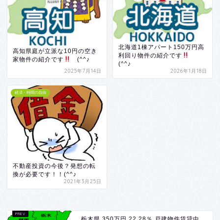
北海道1棟アパート150万円高
高知県庭が立派な10円の空き
利回り物件の紹介です
家物件の紹介です
(^^♪
(^^♪
2025年7月14日
2026年1月18日
経済・時間の自由
不動産投資の今後？発想の転
換が必要です！！(^^♪
2021年3月25日
栃木県 350万円 22.28％ 戸建物件賃貸中