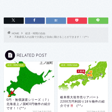
HOME
経済・時間の自由
不動産収入のお陰で介護など自由に動けることができます！！(^^♪
RELATED POST
経済・時間の自由
経済・時間の自由
岐阜県大垣市売りアパート
0円・無償譲渡シリーズ（７）
2200万円利回り18％物件の紹
北海道上ノ国町0円物件の紹介
介です
(^^♪
です！！(^^♪
2022年3月13日
2023年6月15日