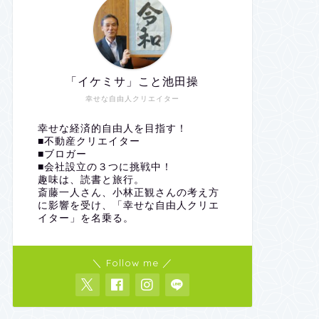
「イケミサ」こと池田操
幸せな自由人クリエイター
幸せな経済的自由人を目指す！
■不動産クリエイター
■ブロガー
■会社設立の３つに挑戦中！
趣味は、読書と旅行。
斎藤一人さん、小林正観さんの考え方
に影響を受け、「幸せな自由人クリエ
イター」を名乗る。
＼ Follow me ／