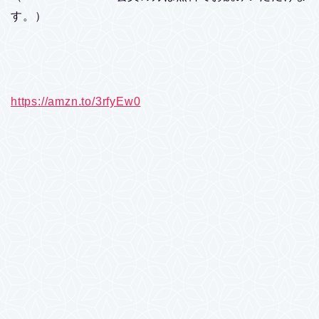
す。）
https://amzn.to/3rfyEw0