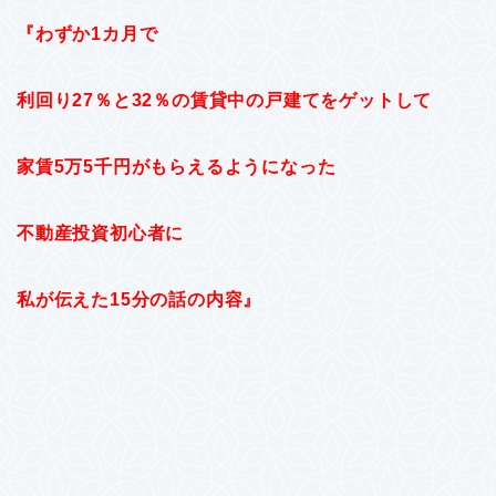
『わずか1カ月で
利回り27％と32％の賃貸中の戸建てをゲットして
家賃5万5千円がもらえるようになった
不動産投資初心者に
私が伝えた15分の話の内容』