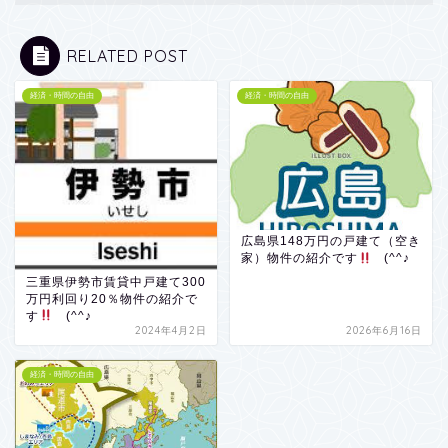
RELATED POST
経済・時間の自由
経済・時間の自由
広島県148万円の戸建て（空き
家）物件の紹介です
(^^♪
三重県伊勢市賃貸中戸建て300
万円利回り20％物件の紹介で
す
(^^♪
2024年4月2日
2026年6月16日
経済・時間の自由