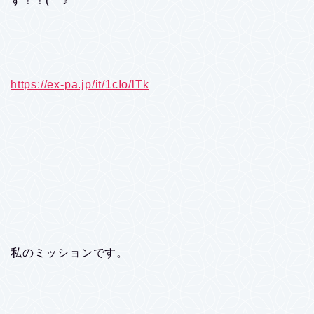
す！！(^^♪
https://ex-pa.jp/it/1cIo/lTk
私のミッションです。