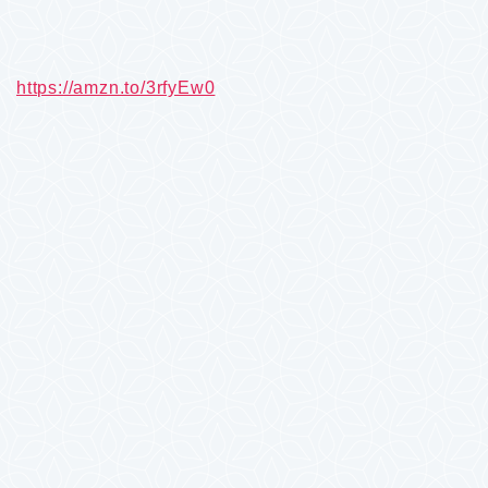
https://amzn.to/3rfyEw0