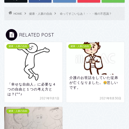
HOME
健康・人脈の自由
命ってすごいなあ！・・・種の不思議？
RELATED POST
健康・人脈の自由
健康・人脈の自由
介護のお世話をしていた従弟
が亡くなりました。
悲しい
「幸せな自由人」に必要な４
です。
つの自由と１つの考え方と
は？(^^♪
2021年9月1日
2021年8月30日
健康・人脈の自由