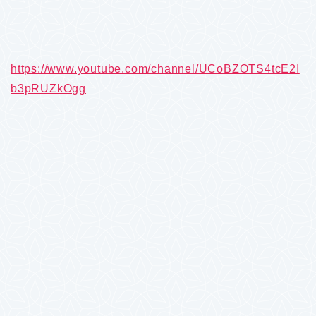
https://www.youtube.com/channel/UCoBZOTS4tcE2I
b3pRUZkOgg