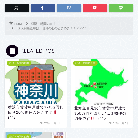
HOME
経済・時間の自由
購入判断基準は、自分の心のときめき！！？？(^^♪
RELATED POST
経済・時間の自由
経済・時間の自由
横浜市賃貸中戸建て390万円利
北海道岩見沢市賃貸中戸建て
回り20%物件の紹介です
350万円利回り17.1％物件の
(^^♪
紹介です
(^^♪
2025年11月10日
2023年6月5日
経済・時間の自由