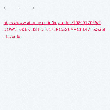
↓ ↓ ↓
https://www.athome.co.jp/buy_other/1080017069/?
DOWN=0&BKLISTID=017LPC&SEARCHDIV=5&sref
=favorite