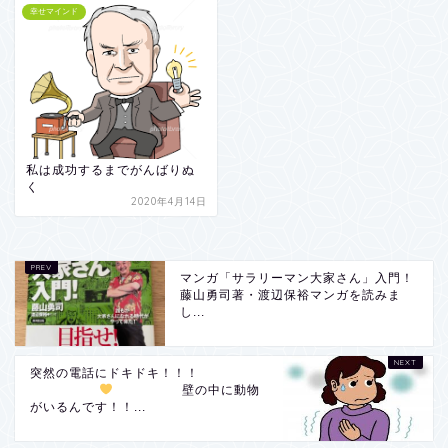
幸せマインド
私は成功するまでがんばりぬ
く
2020年4月14日
マンガ「サラリーマン大家さん」入門！
藤山勇司著・渡辺保裕マンガを読みま
し...
突然の電話にドキドキ！！！
壁の中に動物
がいるんです！！...