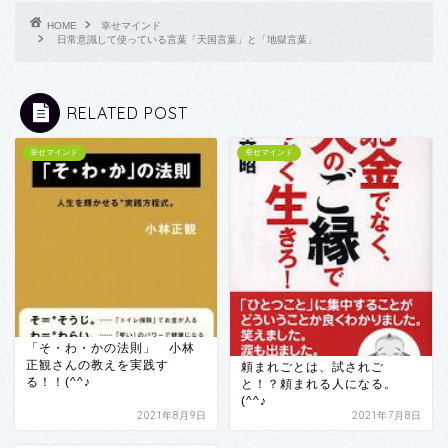
HOME
幸せマインド
日常意識して使っている言葉「天国言葉」と「地獄言葉」
RELATED POST
幸せマインド
幸せマインド
「そ・わ・かの法則」 小林
正観さんの教えを実践す
頼まれごとは、試されご
る！！(^^♪
と！？頼まれる人になる。
(^^♪
2021年8月9日
2021年7月8日