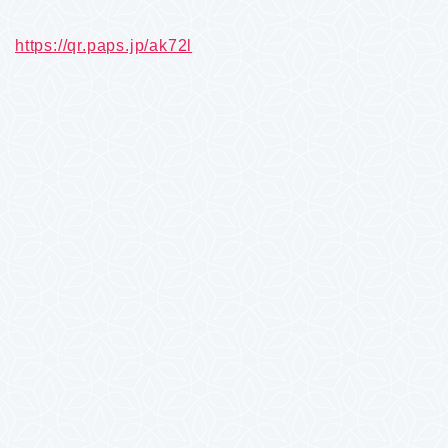
https://qr.paps.jp/ak72l