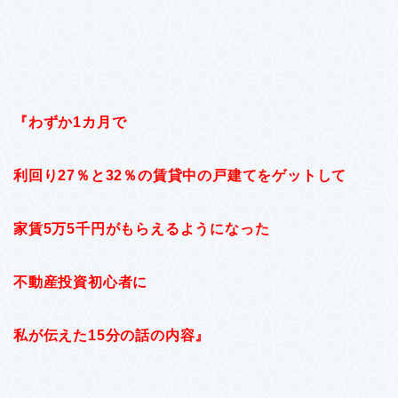
『わずか1カ月で
利回り27％と32％の賃貸中の戸建てをゲットして
家賃5万5千円がもらえるようになった
不動産投資初心者に
私が伝えた15分の話の内容』