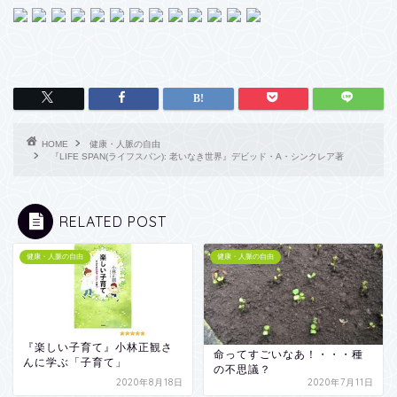
HOME
健康・人脈の自由
『LIFE SPAN(ライフスパン): 老いなき世界』デビッド・A・シンクレア著
RELATED POST
健康・人脈の自由
健康・人脈の自由
『楽しい子育て』小林正観さ
命ってすごいなあ！・・・種
んに学ぶ「子育て」
の不思議？
2020年8月18日
2020年7月11日