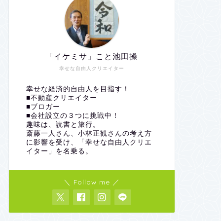
「イケミサ」こと池田操
幸せな自由人クリエイター
幸せな経済的自由人を目指す！
■不動産クリエイター
■ブロガー
■会社設立の３つに挑戦中！
趣味は、読書と旅行。
斎藤一人さん、小林正観さんの考え方
に影響を受け、「幸せな自由人クリエ
イター」を名乗る。
＼ Follow me ／