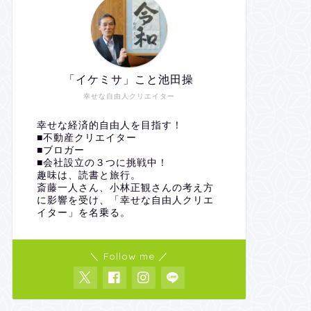
「イケミサ」こと池田操
幸せな自由人クリエイター
幸せな経済的自由人を目指す！
■不動産クリエイター
■ブロガー
■会社設立の３つに挑戦中！
趣味は、読書と旅行。
斎藤一人さん、小林正観さんの考え方
に影響を受け、「幸せな自由人クリエ
イター」を名乗る。
＼ Follow me ／