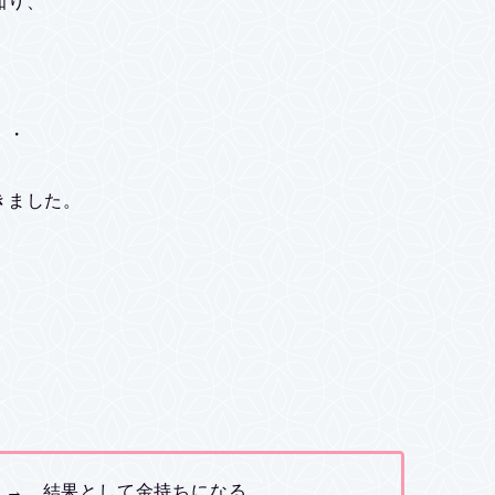
知り、
・・
きました。
 → 結果として金持ちになる