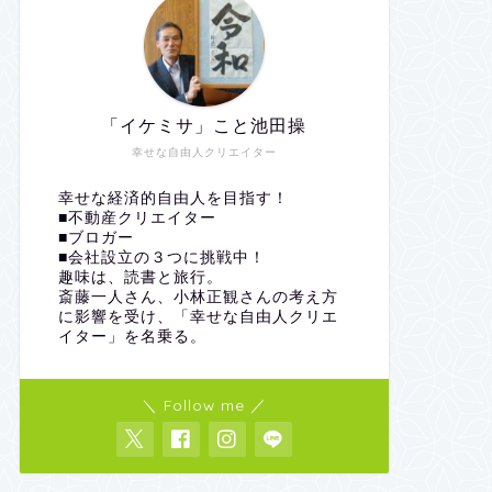
「イケミサ」こと池田操
幸せな自由人クリエイター
幸せな経済的自由人を目指す！
■不動産クリエイター
■ブロガー
■会社設立の３つに挑戦中！
趣味は、読書と旅行。
斎藤一人さん、小林正観さんの考え方
に影響を受け、「幸せな自由人クリエ
イター」を名乗る。
＼ Follow me ／