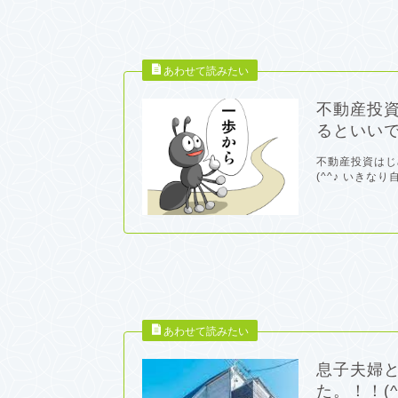
不動産投
るといいで
不動産投資はじ
(^^♪ いきな
息子夫婦
た。！！(^