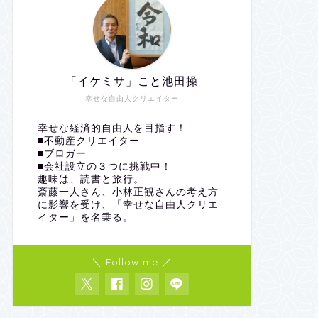
「イケミサ」こと池田操
幸せな自由人クリエイター
幸せな経済的自由人を目指す！
■不動産クリエイター
■ブロガー
■会社設立の３つに挑戦中！
趣味は、読書と旅行。
斎藤一人さん、小林正観さんの考え方
に影響を受け、「幸せな自由人クリエ
イター」を名乗る。
＼ Follow me ／