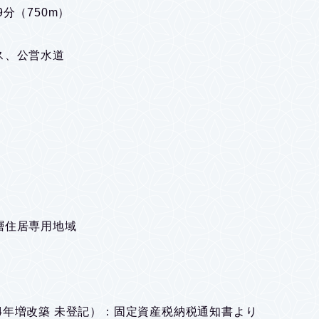
分（750m）
ス、公営水道
層住居専用地域
、54年増改築 未登記）：固定資産税納税通知書より