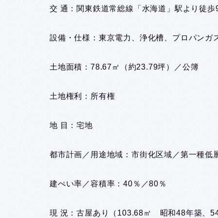
交 通：関東鉄道常総線「水海道」駅より徒歩9
設備・仕様：東京電力、浄化槽、プロパンガ
土地面積：78.67㎡（約23.79坪）／公簿
土地権利：所有権
地 目：宅地
都市計画／用途地域：市街化区域／第一種低
建ぺい率／容積率：40％／80％
現 況：古屋あり（103.68㎡ 昭和48年築