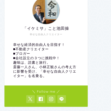
「イケミサ」こと池田操
幸せな自由人クリエイター
幸せな経済的自由人を目指す！
■不動産クリエイター
■ブロガー
■会社設立の３つに挑戦中！
趣味は、読書と旅行。
斎藤一人さん、小林正観さんの考え方
に影響を受け、「幸せな自由人クリエ
イター」を名乗る。
＼ Follow me ／