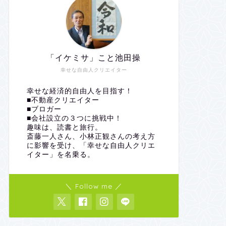
「イケミサ」こと池田操
幸せな自由人クリエイター
幸せな経済的自由人を目指す！
■不動産クリエイター
■ブロガー
■会社設立の３つに挑戦中！
趣味は、読書と旅行。
斎藤一人さん、小林正観さんの考え方
に影響を受け、「幸せな自由人クリエ
イター」を名乗る。
＼ Follow me ／