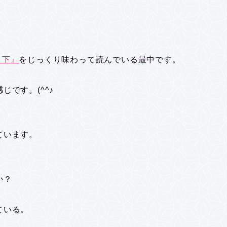
i 下』
をじっくり味わって読んでいる最中です。
です。(^^♪
ています。
か？
ている。