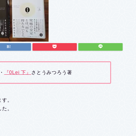
・
『0Lei 下』
さとうみつろう著
ます。
した。