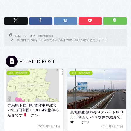
HOME
経済・時間の自由
10万円で戸建を手に入れた私の方法(^^♪物件の見つけ方教えます！！
RELATED POST
経済・時間の自由
経済・時間の自由
群馬県下仁田町賃貸中戸建て
220万円利回り19.09%物件の
茨城県稲敷郡売りアパート800
紹介です
(^^♪
万円利回り24％物件の紹介で
す！！(^^♪
2024年4月14日
2022年9月15日