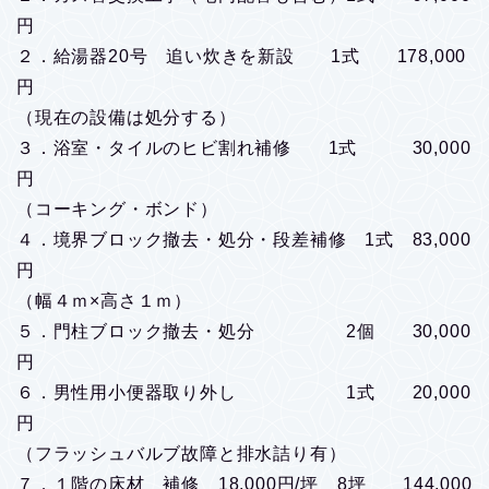
円
２．給湯器20号 追い炊きを新設 1式 178,000
円
（現在の設備は処分する）
３．浴室・タイルのヒビ割れ補修 1式 30,000
円
（コーキング・ボンド）
４．境界ブロック撤去・処分・段差補修 1式 83,000
円
（幅４ｍ×高さ１ｍ）
５．門柱ブロック撤去・処分 2個 30,000
円
６．男性用小便器取り外し 1式 20,000
円
（フラッシュバルブ故障と排水詰り有）
７．１階の床材 補修 18,000円/坪 8坪 144,000