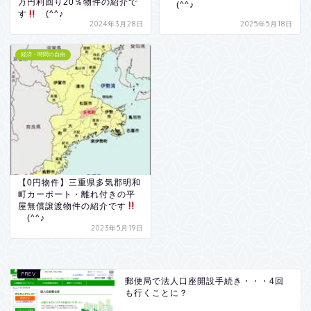
万円利回り20％物件の紹介で
(^^♪
す
(^^♪
2024年3月28日
2025年5月18日
経済・時間の自由
【0円物件】三重県多気郡明和
町カーポート・離れ付きの平
屋無償譲渡物件の紹介です
(^^♪
2023年5月19日
郵便局で法人口座開設手続き・・・4回
も行くことに？