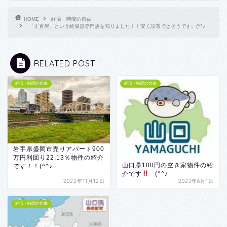
HOME
経済・時間の自由
「正直屋」という給湯器専門店を知りました！！安く設置できそうです。(^^♪
RELATED POST
経済・時間の自由
経済・時間の自由
岩手県盛岡市売りアパート900
万円利回り22.13％物件の紹介
山口県100円の空き家物件の紹
です！！(^^♪
介です
(^^♪
2022年11月12日
2025年6月1日
経済・時間の自由